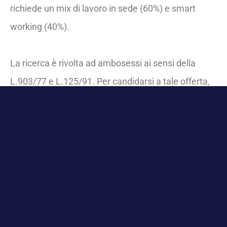
richiede un mix di lavoro in sede (60%) e smart
working (40%).
La ricerca è rivolta ad ambosessi ai sensi della
L.903/77 e L.125/91. Per candidarsi a tale offerta,
far pervenire il curriculum comprensivo del
consenso al trattamento dei dati.
Candidati per
questa posizione